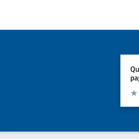
Qu
pa
Valut
Valu