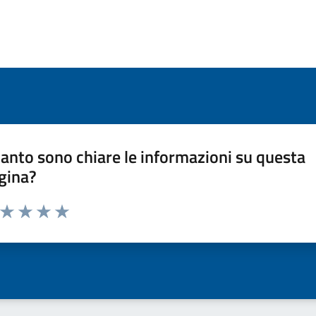
anto sono chiare le informazioni su questa
gina?
a da 1 a 5 stelle la pagina
ta 1 stelle su 5
Valuta 2 stelle su 5
Valuta 3 stelle su 5
Valuta 4 stelle su 5
Valuta 5 stelle su 5