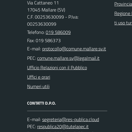
Via Cattaneo 11
Provinci
17045 Mallare (SV)
Regione 
C.F. 00253630099 - P.Iva:
ti uso tur
00253630099
Telefono:
019 586009
Fax: 019 586373
E-mail:
PEC:
Ufficio Relazioni con il Pubblico
Uffici e orari
Numeri utili
CONTATTI D.P.O.
E-mail:
PEC: