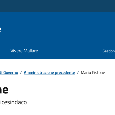
e
Vivere Mallare
Gestione
di Governo
/
Amministrazione precedente
/
Mario Pistone
ne
Vicesindaco