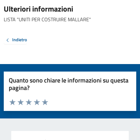
Ulteriori informazioni
LISTA "UNITI PER COSTRUIRE MALLARE"
Indietro
Quanto sono chiare le informazioni su questa
pagina?
Valuta da 1 a 5 stelle la pagina
Valuta 1 stelle su 5
Valuta 2 stelle su 5
Valuta 3 stelle su 5
Valuta 4 stelle su 5
Valuta 5 stelle su 5