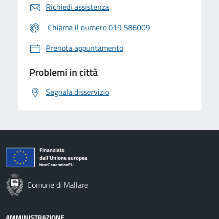
Richiedi assistenza
Chiama il numero 019 586009
Prenota appuntamento
Problemi in città
Segnala disservizio
Comune di Mallare
AMMINISTRAZIONE