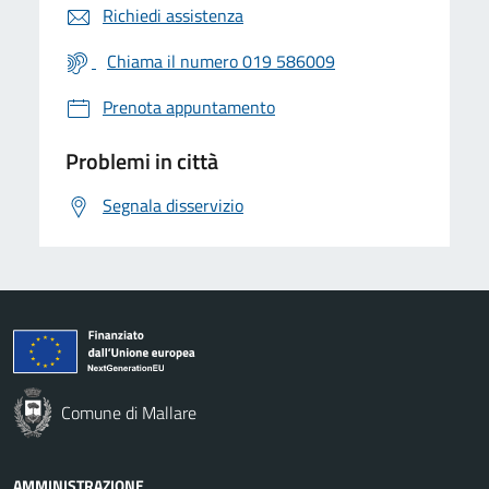
Richiedi assistenza
Chiama il numero 019 586009
Prenota appuntamento
Problemi in città
Segnala disservizio
Comune di Mallare
AMMINISTRAZIONE