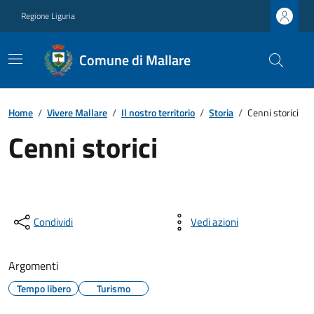
Regione Liguria
Comune di Mallare
Home
/
Vivere Mallare
/
Il nostro territorio
/
Storia
/
Cenni storici
Cenni storici
Condividi
Vedi azioni
Argomenti
Tempo libero
Turismo