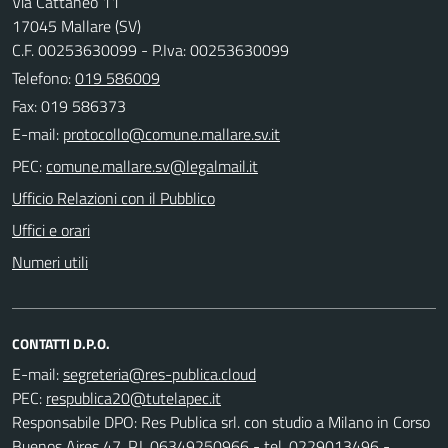
Via Cattaneo 11
17045 Mallare (SV)
C.F. 00253630099 - P.Iva: 00253630099
Telefono:
019 586009
Fax: 019 586373
E-mail:
PEC:
Ufficio Relazioni con il Pubblico
Uffici e orari
Numeri utili
CONTATTI D.P.O.
E-mail:
PEC:
Responsabile DPO: Res Publica srl. con studio a Milano in Corso
Buenos Aires 47, P.I. 06349250966 - tel. 0229013496 -