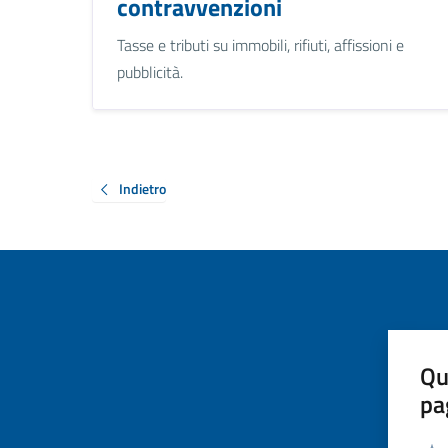
contravvenzioni
Tasse e tributi su immobili, rifiuti, affissioni e
pubblicità.
Indietro
Qu
pa
Valut