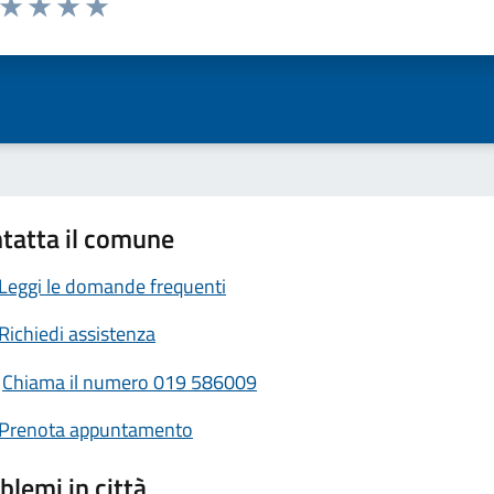
ta 1 stelle su 5
Valuta 2 stelle su 5
Valuta 3 stelle su 5
Valuta 4 stelle su 5
Valuta 5 stelle su 5
tatta il comune
Leggi le domande frequenti
Richiedi assistenza
Chiama il numero 019 586009
Prenota appuntamento
blemi in città