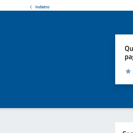
Indietro
Qu
pa
Valut
Valu