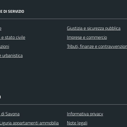
E DI SERVIZIO
e
Giustizia e sicurezza pubblica
e stato civile
Imprese e commercio
zioni
Tributi, finanze e contravvenzion
 urbanistica
I
a di Savona
Informativa privacy
Liguria appartamenti ammobilia
Note legali