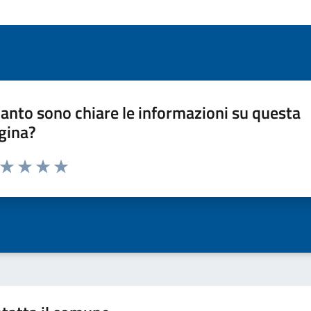
anto sono chiare le informazioni su questa
gina?
a da 1 a 5 stelle la pagina
ta 1 stelle su 5
Valuta 2 stelle su 5
Valuta 3 stelle su 5
Valuta 4 stelle su 5
Valuta 5 stelle su 5