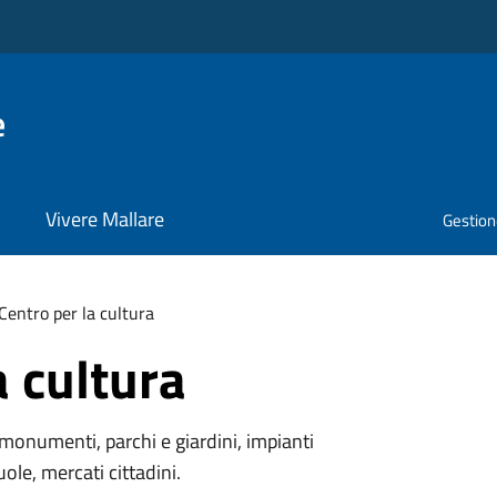
e
Vivere Mallare
Gestione
Centro per la cultura
a cultura
monumenti, parchi e giardini, impianti
uole, mercati cittadini.