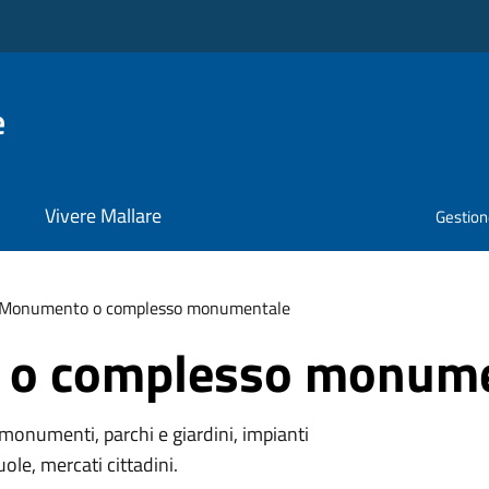
e
Vivere Mallare
Gestione
Monumento o complesso monumentale
o complesso monume
monumenti, parchi e giardini, impianti
uole, mercati cittadini.