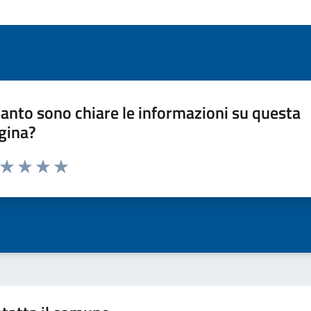
anto sono chiare le informazioni su questa
gina?
a da 1 a 5 stelle la pagina
ta 1 stelle su 5
Valuta 2 stelle su 5
Valuta 3 stelle su 5
Valuta 4 stelle su 5
Valuta 5 stelle su 5