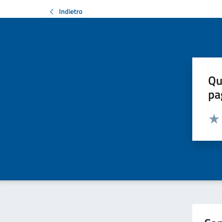
Indietro
Qu
pa
Valut
Valu