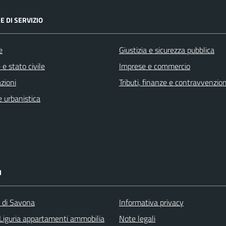
E DI SERVIZIO
e
Giustizia e sicurezza pubblica
e stato civile
Imprese e commercio
zioni
Tributi, finanze e contravvenzion
 urbanistica
I
a di Savona
Informativa privacy
Liguria appartamenti ammobilia
Note legali