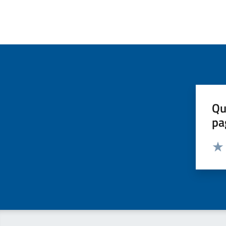
Qu
pa
Valut
Valu