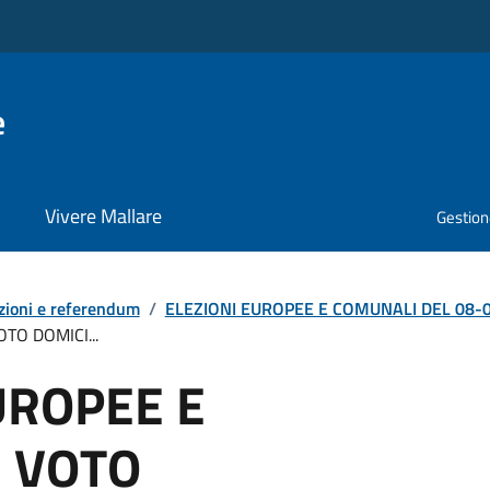
e
Vivere Mallare
Gestione
zioni e referendum
/
ELEZIONI EUROPEE E COMUNALI DEL 08-09
TO DOMICI...
UROPEE E
- VOTO