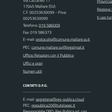
Via Cattaneo 11
Provinci
17045 Mallare (SV)
Regione 
C.F. 00253630099 - P.Iva:
ti uso tur
00253630099
Telefono:
019 586009
Fax: 019 586373
E-mail:
PEC:
Ufficio Relazioni con il Pubblico
Uffici e orari
Numeri utili
CONTATTI D.P.O.
E-mail:
PEC:
Responsabile DPO: Res Publica srl. con