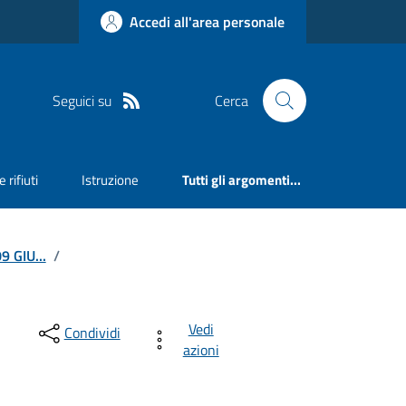
Accedi all'area personale
Seguici su
Cerca
 rifiuti
Istruzione
Tutti gli argomenti...
 GIU...
/
Vedi
Condividi
azioni