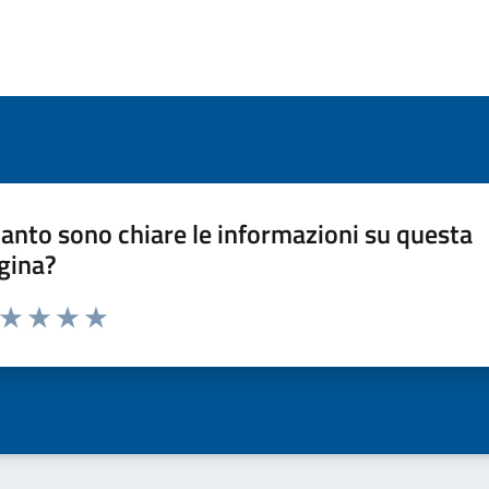
anto sono chiare le informazioni su questa
gina?
a da 1 a 5 stelle la pagina
ta 1 stelle su 5
Valuta 2 stelle su 5
Valuta 3 stelle su 5
Valuta 4 stelle su 5
Valuta 5 stelle su 5