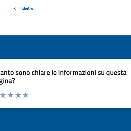
Indietro
anto sono chiare le informazioni su questa
gina?
a da 1 a 5 stelle la pagina
ta 1 stelle su 5
Valuta 2 stelle su 5
Valuta 3 stelle su 5
Valuta 4 stelle su 5
Valuta 5 stelle su 5