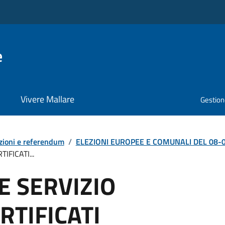
e
Vivere Mallare
Gestione
zioni e referendum
/
ELEZIONI EUROPEE E COMUNALI DEL 08-09
IFICATI...
E SERVIZIO
RTIFICATI