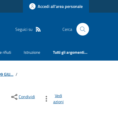
Accedi all'area personale
Seguici su
Cerca
 rifiuti
Istruzione
Tutti gli argomenti...
 GIU...
/
Vedi
Condividi
azioni