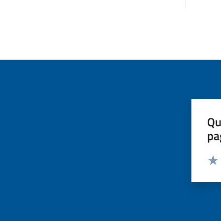
Qu
pa
Valut
Valu