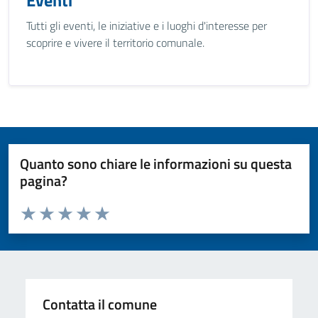
Eventi
Tutti gli eventi, le iniziative e i luoghi d'interesse per
scoprire e vivere il territorio comunale.
Quanto sono chiare le informazioni su questa
pagina?
Valuta da 1 a 5 stelle la pagina
Valuta 1 stelle su 5
Valuta 2 stelle su 5
Valuta 3 stelle su 5
Valuta 4 stelle su 5
Valuta 5 stelle su 5
Contatta il comune