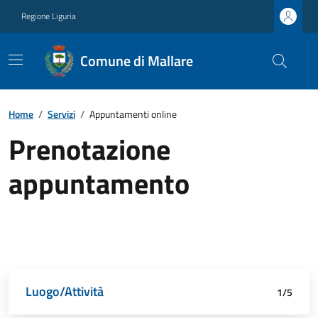
Regione Liguria
Comune di Mallare
Home
/
Servizi
/
Appuntamenti online
Prenotazione
appuntamento
Luogo/Attività
Dettagli appuntamento
Richiedente
Data e orario
Riepilogo
1/5