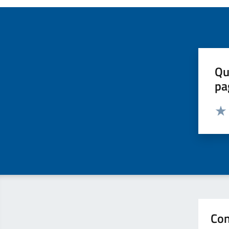
Qu
pa
Valut
Valu
Con