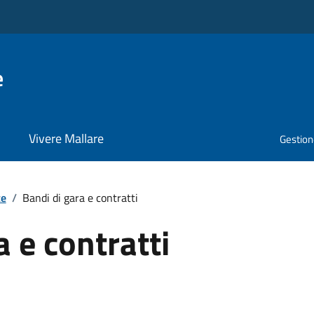
e
Vivere Mallare
Gestione
te
/
Bandi di gara e contratti
a e contratti