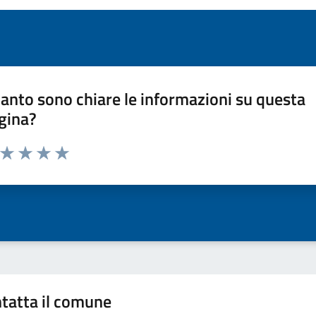
anto sono chiare le informazioni su questa
gina?
a da 1 a 5 stelle la pagina
ta 1 stelle su 5
Valuta 2 stelle su 5
Valuta 3 stelle su 5
Valuta 4 stelle su 5
Valuta 5 stelle su 5
tatta il comune