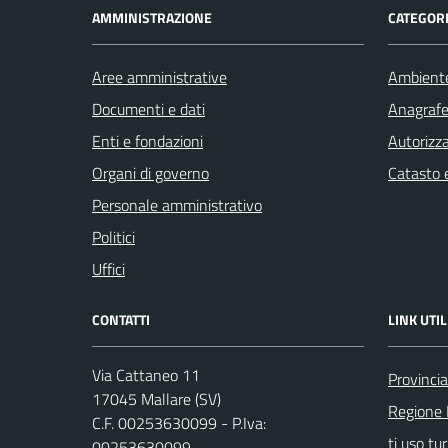
AMMINISTRAZIONE
CATEGORI
Aree amministrative
Ambient
Documenti e dati
Anagrafe 
Enti e fondazioni
Autorizza
Organi di governo
Catasto e
Personale amministrativo
Politici
Uffici
CONTATTI
LINK UTIL
Via Cattaneo 11
Provinci
17045 Mallare (SV)
Regione 
C.F. 00253630099 - P.Iva:
ti uso tur
00253630099