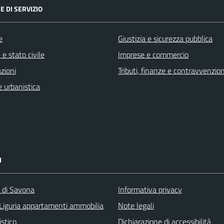
E DI SERVIZIO
e
Giustizia e sicurezza pubblica
e stato civile
Imprese e commercio
zioni
Tributi, finanze e contravvenzion
 urbanistica
I
a di Savona
Informativa privacy
Liguria appartamenti ammobilia
Note legali
istico
Dichiarazione di accessibilità