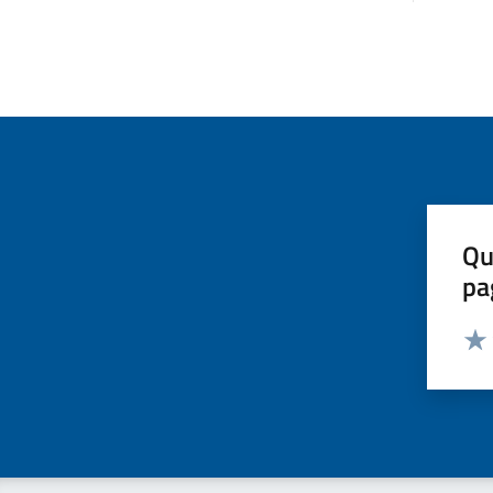
Qu
pa
Valut
Valu