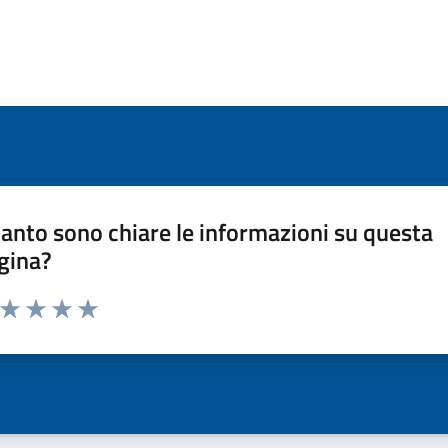
anto sono chiare le informazioni su questa
gina?
a da 1 a 5 stelle la pagina
ta 1 stelle su 5
Valuta 2 stelle su 5
Valuta 3 stelle su 5
Valuta 4 stelle su 5
Valuta 5 stelle su 5