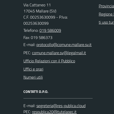
Via Cattaneo 11
Provinci
17045 Mallare (SV)
Regione 
C.F. 00253630099 - P.Iva:
ti uso tur
00253630099
Telefono:
019 586009
Fax: 019 586373
E-mail:
PEC:
Ufficio Relazioni con il Pubblico
Uffici e orari
Numeri utili
CONTATTI D.P.O.
E-mail:
PEC: