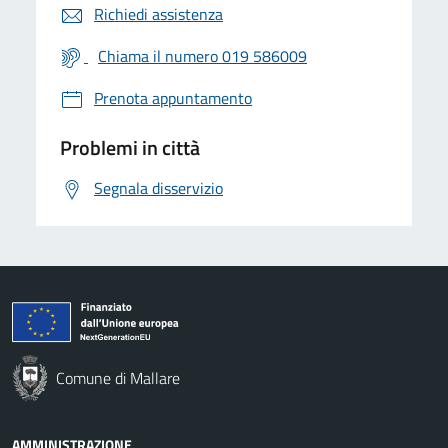
Richiedi assistenza
Chiama il numero 019 586009
Prenota appuntamento
Problemi in città
Segnala disservizio
Comune di Mallare
AMMINISTRAZIONE