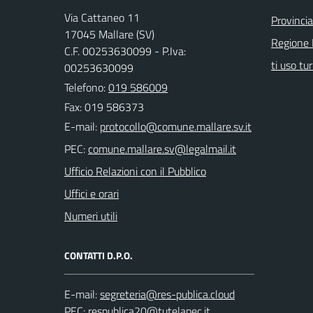
Via Cattaneo 11
Provinci
17045 Mallare (SV)
Regione 
C.F. 00253630099 - P.Iva:
ti uso tur
00253630099
Telefono:
019 586009
Fax: 019 586373
E-mail:
PEC:
Ufficio Relazioni con il Pubblico
Uffici e orari
Numeri utili
CONTATTI D.P.O.
E-mail:
PEC: