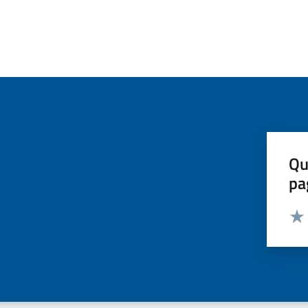
Qu
pa
Valut
Valu