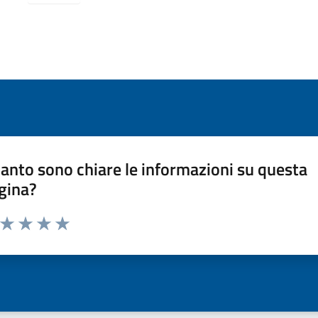
anto sono chiare le informazioni su questa
gina?
a da 1 a 5 stelle la pagina
ta 1 stelle su 5
Valuta 2 stelle su 5
Valuta 3 stelle su 5
Valuta 4 stelle su 5
Valuta 5 stelle su 5