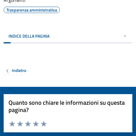
Argomenti
Trasparenza amministrativa
INDICE DELLA PAGINA
Indietro
Quanto sono chiare le informazioni su questa
pagina?
Valuta da 1 a 5 stelle la pagina
Valuta 1 stelle su 5
Valuta 2 stelle su 5
Valuta 3 stelle su 5
Valuta 4 stelle su 5
Valuta 5 stelle su 5