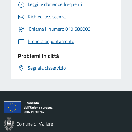
Leggi le domande frequenti
Richiedi assistenza
Chiama il numero 019 586009
Prenota appuntamento
Problemi in città
Segnala disservizio
Comune di Mallare