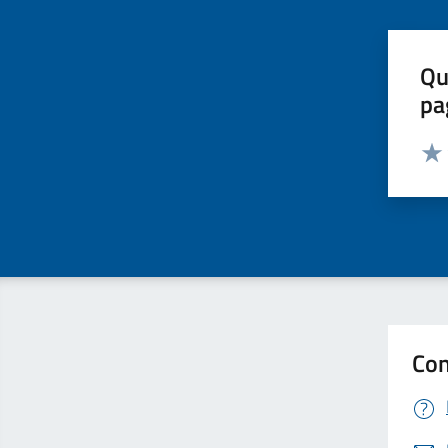
Qu
pa
Valut
Valu
Con