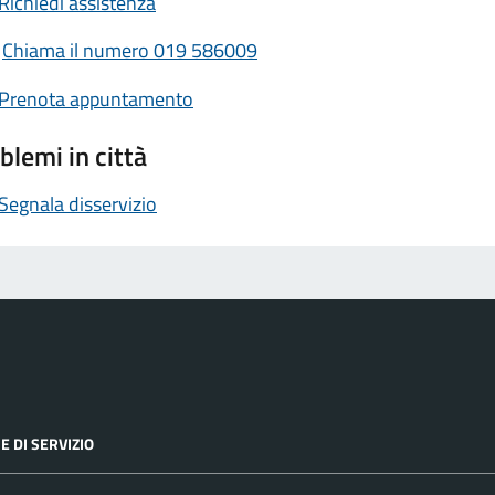
Richiedi assistenza
Chiama il numero 019 586009
Prenota appuntamento
blemi in città
Segnala disservizio
E DI SERVIZIO