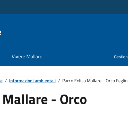
e
Vivere Mallare
Gestione
te
/
Informazioni ambientali
/
Parco Eolico Mallare - Orco Feglin
 Mallare - Orco