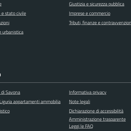
e
Giustizia e sicurezza pubblica
e stato civile
Imprese e commercio
zioni
Tributi, finanze e contravvenzion
 urbanistica
I
a di Savona
Informativa privacy
Liguria appartamenti ammobilia
Note legali
istico
Dichiarazione di accessibilità
Amministrazione trasparente
Leggi le FAQ