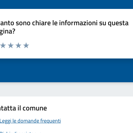
anto sono chiare le informazioni su questa
gina?
a da 1 a 5 stelle la pagina
ta 1 stelle su 5
Valuta 2 stelle su 5
Valuta 3 stelle su 5
Valuta 4 stelle su 5
Valuta 5 stelle su 5
tatta il comune
Leggi le domande frequenti